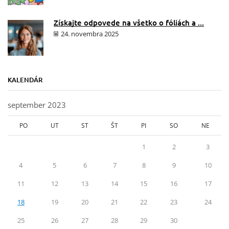
Získajte odpovede na všetko o fóliách a ...
24. novembra 2025
KALENDÁR
september 2023
PO
UT
ST
ŠT
PI
SO
NE
1
2
3
4
5
6
7
8
9
10
11
12
13
14
15
16
17
18
19
20
21
22
23
24
25
26
27
28
29
30