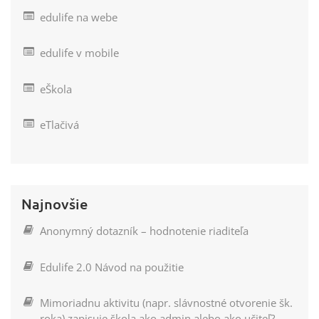
edulife na webe
edulife v mobile
eŠkola
eTlačivá
Najnovšie
Anonymný dotazník – hodnotenie riaditeľa
Edulife 2.0 Návod na použitie
Mimoriadnu aktivitu (napr. slávnostné otvorenie šk.
roka) zapisuje škola ako admin alebo ako učiteľ?