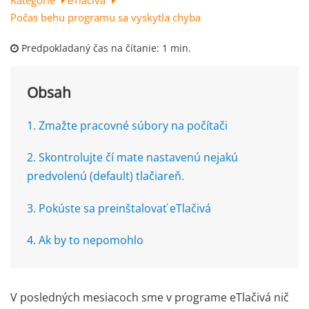
Kategórie
eTlačivá
Počas behu programu sa vyskytla chyba
Predpokladaný čas na čítanie:
1 min.
Obsah
1. Zmažte pracovné súbory na počítači
2. Skontrolujte čí mate nastavenú nejakú
predvolenú (default) tlačiareň.
3. Pokúste sa preinštalovať eTlačivá
4. Ak by to nepomohlo
V posledných mesiacoch sme v programe eTlačivá nič