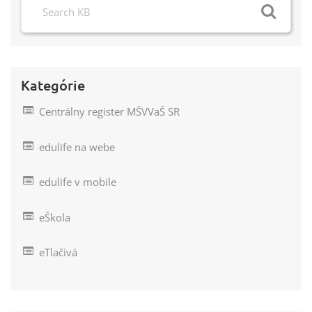
Kategórie
Centrálny register MŠVVaŠ SR
edulife na webe
edulife v mobile
eŠkola
eTlačivá