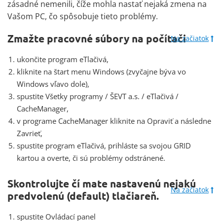
zásadné nemenili, číže mohla nastať nejaká zmena na
Vašom PC, čo spôsobuje tieto problémy.
Zmažte pracovné súbory na počítači
Na začiatok
ukončite program eTlačivá,
kliknite na štart menu Windows (zvyčajne býva vo
Windows vľavo dole),
spustite Všetky programy / ŠEVT a.s. / eTlačivá /
CacheManager,
v programe CacheManager kliknite na Opraviť a následne
Zavrieť,
spustite program eTlačivá, prihláste sa svojou GRID
kartou a overte, či sú problémy odstránené.
Skontrolujte čí mate nastavenú nejakú
Na začiatok
predvolenú (default) tlačiareň.
spustite Ovládací panel