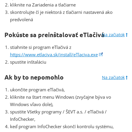
kliknite na Zariadenia a tlačiarne
skontrolujte čí je niektorá z tlačiarni nastavená ako
predvolená
Pokúste sa preinštalovať eTlačivá
Na začiatok
stiahnite si program eTlačivá z
https://www.etlaciva.sk/install/eTlaciva.exe
spustite inštaláciu
Ak by to nepomohlo
Na začiatok
ukončite program eTlačivá,
kliknite na štart menu Windows (zvyčajne býva vo
Windows vľavo dole),
spustite Všetky programy / ŠEVT a.s. / eTlačivá /
InfoChecker,
keď program InfoChecker skončí kontrolu systému,