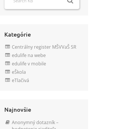
Kategórie
Centrálny register MŠVVaŠ SR
edulife na webe
edulife v mobile
eŠkola
eTlačivá
Najnovšie
Anonymný dotazník –
hodnotenie riaditeľa