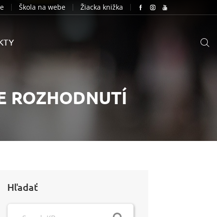
ie
Škola na webe
Žiacka knižka
KTY
IE ROZHODNUTÍ
Hľadať