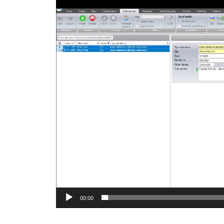
Video
prehrávač
00:00