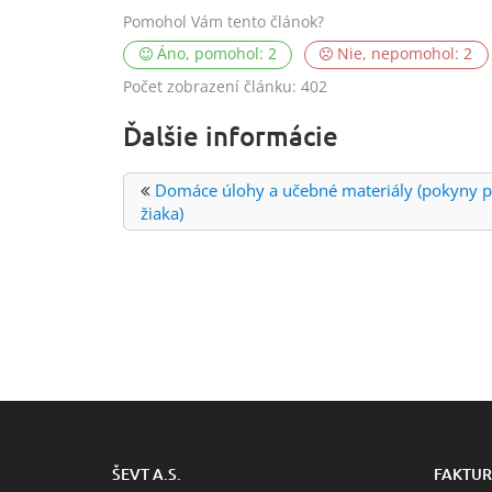
Pomohol Vám tento článok?
Áno, pomohol:
2
Nie, nepomohol:
2
Počet zobrazení článku:
402
Ďalšie informácie
Domáce úlohy a učebné materiály (pokyny p
žiaka)
ŠEVT A.S.
FAKTUR