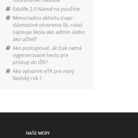
Edulife 2.0 Návod na použitie
Mimoriadnu aktivitu (napr.
slávnostné otvorenie šk. roka)
zapisuje škola ako admin alebo
ako učiteľ?
Ako postupovať, ak žiak nemá
vygenerované heslo pre
prístup do IŽK?
Ako vytvorím eTK pre nový
školský rok ?
NAŠE WEBY